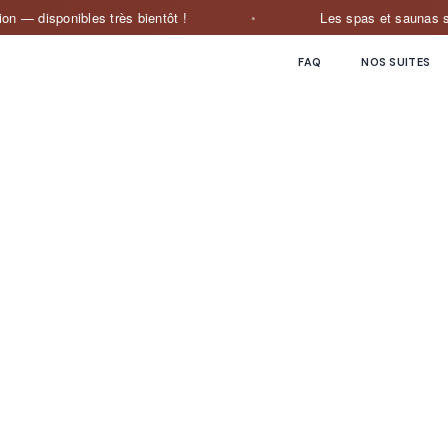
ponibles très bientôt !
Les spas et saunas sont en co
FAQ
NOS SUITES