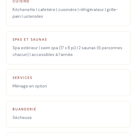
CUISINE
Kitchenette | cafetière | cuisinière | réfrigérateur | grille-
pain | ustensiles
SPAS ET SAUNAS
Spa extérieur | swim spa (17 x 8 pi) | 2 saunas (6 personnes
chacun) | accessibles à l'année
SERVICES
Ménage en option
BUANDERIE
Sécheuse