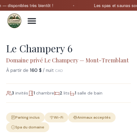
isponibles très bientôt !
Les spas et saunas sont en 
Le Champery 6
Domaine privé Le Champery — Mont-Tremblant
À partir de
160 $
/ nuit
CAD
3
invités
1
chambre
2
lits
1
salle de bain
Parking inclus
Wi-Fi
Animaux acceptés
Spa du domaine